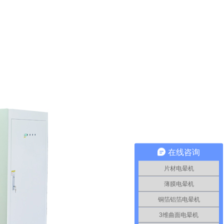
在线咨询
片材电晕机
薄膜电晕机
铜箔铝箔电晕机
3维曲面电晕机