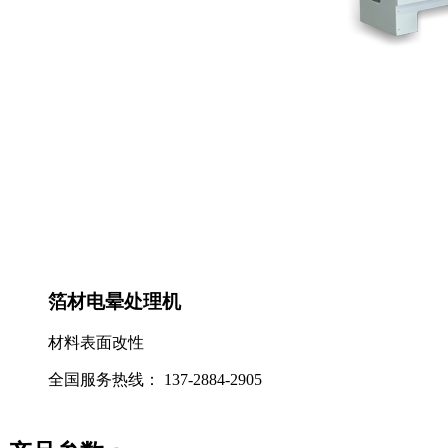
箔材电晕处理机
材料表面改性
全国服务热线：
137-2884-2905