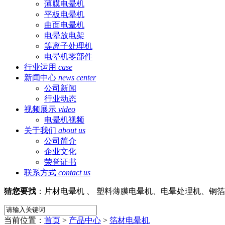
薄膜电晕机
平板电晕机
曲面电晕机
电晕放电架
等离子处理机
电晕机零部件
行业运用
case
新闻中心
news center
公司新闻
行业动态
视频展示
video
电晕机视频
关于我们
about us
公司简介
企业文化
荣誉证书
联系方式
contact us
猜您要找
：片材电晕机 、 塑料薄膜电晕机、电晕处理机、铜
当前位置：
首页
>
产品中心
>
箔材电晕机