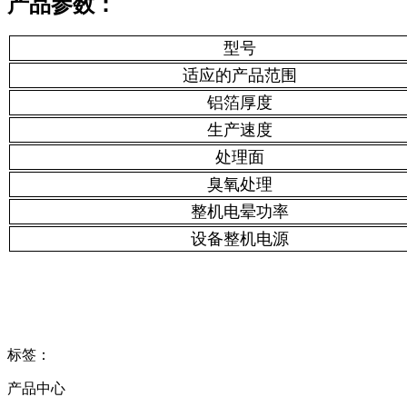
产品参数：
型号
适应的产品范围
铝箔厚度
生产速度
处理面
臭氧处理
整机电晕功率
设备整机电源
标签：
产品中心