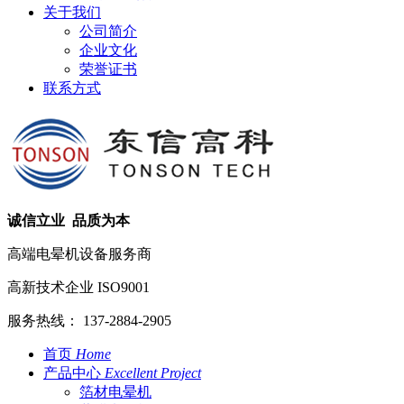
关于我们
公司简介
企业文化
荣誉证书
联系方式
诚信立业 品质为本
高端电晕机设备服务商
高新技术企业
ISO9001
服务热线：
137-2884-2905
首页
Home
产品中心
Excellent Project
箔材电晕机