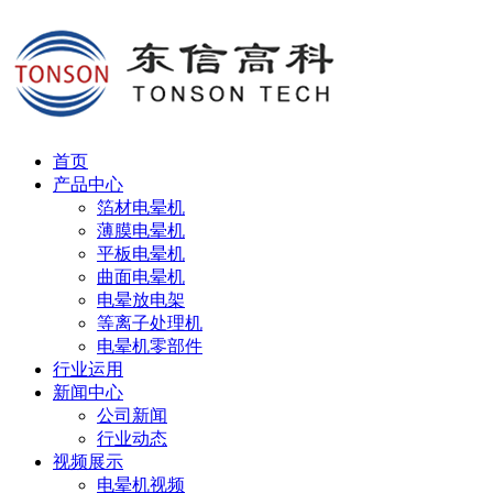
首页
产品中心
箔材电晕机
薄膜电晕机
平板电晕机
曲面电晕机
电晕放电架
等离子处理机
电晕机零部件
行业运用
新闻中心
公司新闻
行业动态
视频展示
电晕机视频