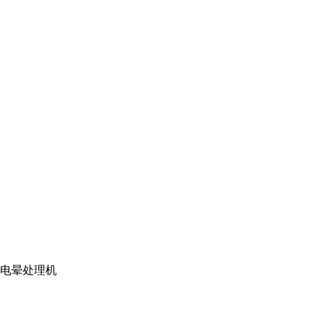
箔电晕处理机