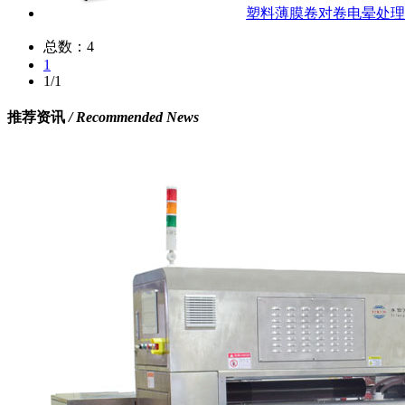
塑料薄膜卷对卷电晕处理
总数：4
1
1/1
推荐资讯
/ Recommended News