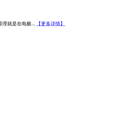
就是在电极...
【更多详情】