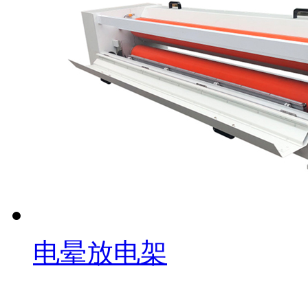
电晕放电架