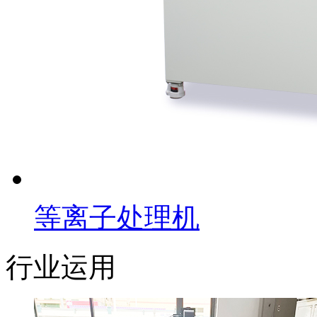
等离子处理机
行业运用