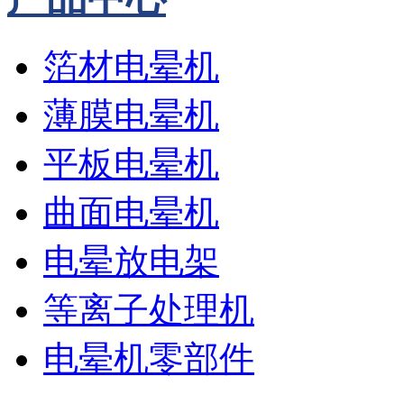
箔材电晕机
薄膜电晕机
平板电晕机
曲面电晕机
电晕放电架
等离子处理机
电晕机零部件