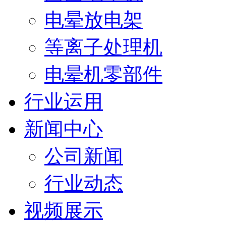
电晕放电架
等离子处理机
电晕机零部件
行业运用
新闻中心
公司新闻
行业动态
视频展示