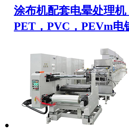
涂布机配套电晕处理机
PET，PVC，PEVm电