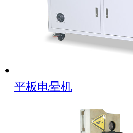
平板电晕机