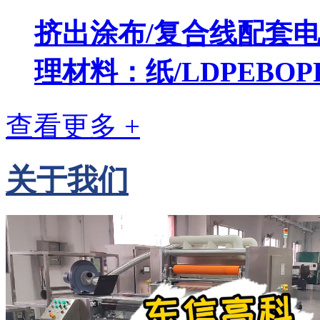
挤出涂布/复合线配套
理材料：纸/LDPEBOPP，
查看更多 +
关于我们